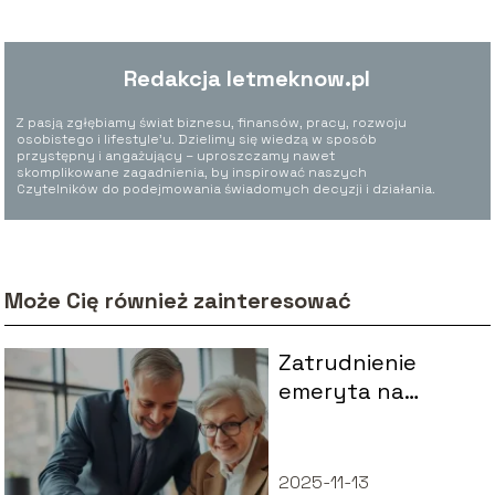
Redakcja letmeknow.pl
Z pasją zgłębiamy świat biznesu, finansów, pracy, rozwoju
osobistego i lifestyle’u. Dzielimy się wiedzą w sposób
przystępny i angażujący – uproszczamy nawet
skomplikowane zagadnienia, by inspirować naszych
Czytelników do podejmowania świadomych decyzji i działania.
Może Cię również zainteresować
Zatrudnienie
emeryta na
umowę o pracę –
co warto
wiedzieć?
2025-11-13