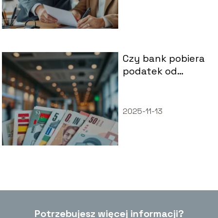
Czy bank pobiera
podatek od
emerytury
zagranicznej?
Sprawdź!
2025-11-13
Potrzebujesz więcej informacji?