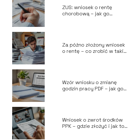
ZUS: wniosek o rentę
chorobową – jak go
przygotować?
Za późno złożony wniosek
o rentę – co zrobić w takiej
sytuacji?
Wzór wniosku o zmianę
godzin pracy PDF – jak go
wypełnić?
Wniosek o zwrot środków
PPK – gdzie złożyć i jak to
zrobić?