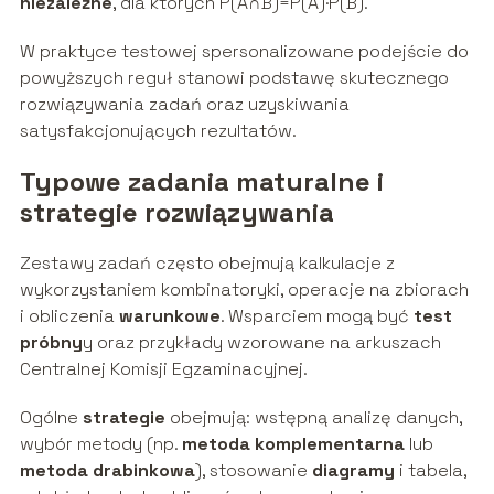
niezależne
, dla których P(A∩B)=P(A)·P(B).
W praktyce testowej spersonalizowane podejście do
powyższych reguł stanowi podstawę skutecznego
rozwiązywania zadań oraz uzyskiwania
satysfakcjonujących rezultatów.
Typowe zadania maturalne i
strategie rozwiązywania
Zestawy zadań często obejmują kalkulacje z
wykorzystaniem kombinatoryki, operacje na zbiorach
i obliczenia
warunkowe
. Wsparciem mogą być
test
próbny
y oraz przykłady wzorowane na arkuszach
Centralnej Komisji Egzaminacyjnej.
Ogólne
strategie
obejmują: wstępną analizę danych,
wybór metody (np.
metoda komplementarna
lub
metoda drabinkowa
), stosowanie
diagramy
i tabela,