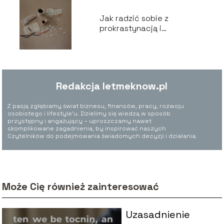
Jak radzić sobie z
prokrastynacją i
odkładaniem na później
Redakcja letmeknow.pl
Z pasją zgłębiamy świat biznesu, finansów, pracy, rozwoju
osobistego i lifestyle’u. Dzielimy się wiedzą w sposób
przystępny i angażujący – uproszczamy nawet
skomplikowane zagadnienia, by inspirować naszych
Czytelników do podejmowania świadomych decyzji i działania.
Może Cię również zainteresować
Uzasadnienie