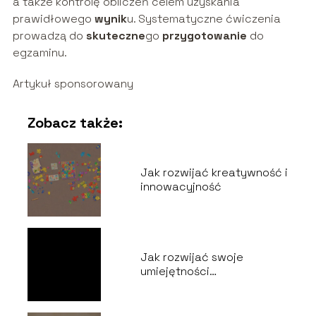
a także kontrolę obliczeń celem uzyskania
prawidłowego
wynik
u. Systematyczne ćwiczenia
prowadzą do
skuteczne
go
przygotowanie
do
egzaminu.
Artykuł sponsorowany
Zobacz także:
Jak rozwijać kreatywność i
innowacyjność
Jak rozwijać swoje
umiejętności
interpersonalne