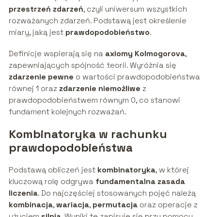
przestrzeń zdarzeń
, czyli uniwersum wszystkich
rozważanych zdarzeń. Podstawą jest określenie
miary, jaką jest
prawdopodobieństwo
.
Definicje wspierają się na
axiomy Kolmogorova
,
zapewniających spójność teorii. Wyróżnia się
zdarzenie pewne
o wartości prawdopodobieństwa
równej 1 oraz
zdarzenie niemożliwe
z
prawdopodobieństwem równym 0, co stanowi
fundament kolejnych rozważań.
Kombinatoryka w rachunku
prawdopodobieństwa
Podstawą obliczeń jest
kombinatoryka
, w której
kluczową rolę odgrywa
fundamentalna zasada
liczenia
. Do najczęściej stosowanych pojęć należą
kombinacja
,
wariacja
,
permutacja
oraz operacje z
użyciem
silnia
. Wyniki te zapisuje się przy pomocy