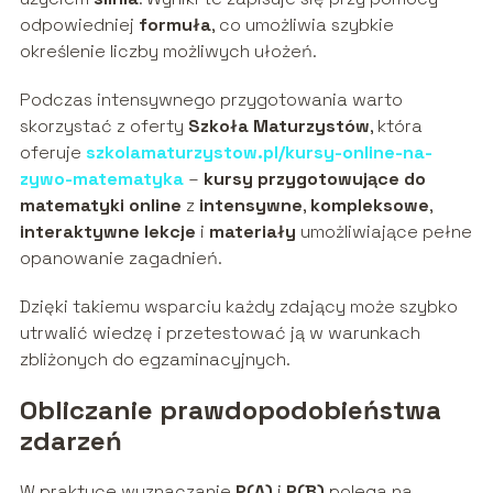
odpowiedniej
formuła
, co umożliwia szybkie
określenie liczby możliwych ułożeń.
Podczas intensywnego przygotowania warto
skorzystać z oferty
Szkoła Maturzystów
, która
oferuje
szkolamaturzystow.pl/kursy-online-na-
zywo-matematyka
–
kursy przygotowujące do
matematyki online
z
intensywne
,
kompleksowe
,
interaktywne
lekcje
i
materiały
umożliwiające pełne
opanowanie zagadnień.
Dzięki takiemu wsparciu każdy zdający może szybko
utrwalić wiedzę i przetestować ją w warunkach
zbliżonych do egzaminacyjnych.
Obliczanie prawdopodobieństwa
zdarzeń
W praktyce wyznaczanie
P(A)
i
P(B)
polega na