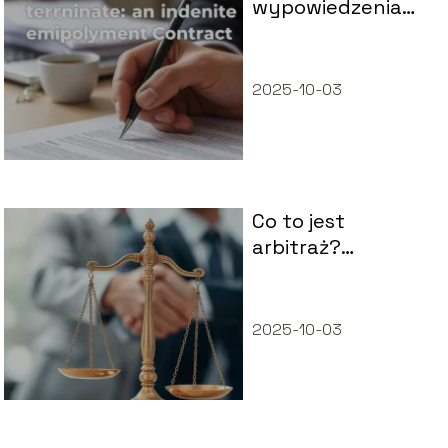
wypowiedzenia
umowy o pracę na
czas nieokreślony
– przykłady i
2025-10-03
porady
Co to jest
arbitraż?
Wyjaśniamy
kluczowe pojęcia i
zasady
2025-10-03