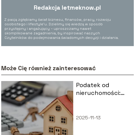
Redakcja letmeknow.pl
Z pasją zgłębiamy świat biznesu, finansów, pracy, rozwoju
osobistego i lifestyle’u. Dzielimy się wiedzą w sposób
przystępny i angażujący – uproszczamy nawet
skomplikowane zagadnienia, by inspirować naszych
Czytelników do podejmowania świadomych decyzji i działania.
Może Cię również zainteresować
Podatek od
nieruchomości:
symbol formularza
i kluczowe
informacje
2025-11-13